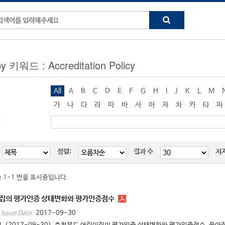
by 키워드 : Accreditation Policy
All
A
B
C
D
E
F
G
H
I
J
K
L
M
가
나
다
라
마
바
사
아
자
차
카
타
파
:
정렬:
결과 수
저
중 1-1 번을 표시중입니다.
집의 평가인증 상태변화와 평가인증점수
2017-09-30
Issue Date