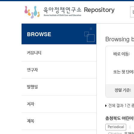
BROWSE
Browsing 
커뮤니티
바로 이동:
연구자
또는 첫 단어
발행일
정렬 기준:
저자
전체 결과 1건 
충청북도 어린이
제목
Periodical