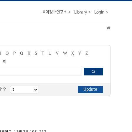
육아정책연구소
Library
Login
N
O
P
Q
R
S
T
U
V
W
X
Y
Z
하
자 수