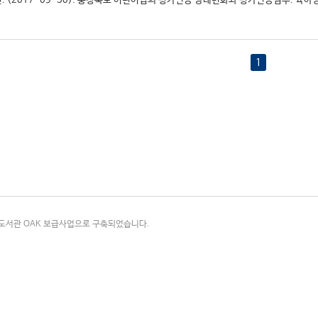
. (2017-09-30). 충청북도 어린이집의 평가인증 상태변화와 평가인증점수. 육아정책
1
국립중앙도서관 OAK 보급사업으로 구축되었습니다.