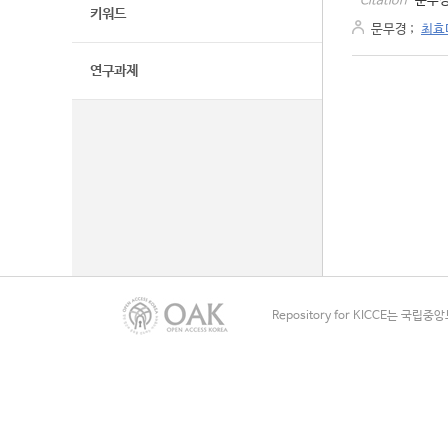
문무경
Citation
키워드
문무경
;
최효
연구과제
Repository for KICCE는 