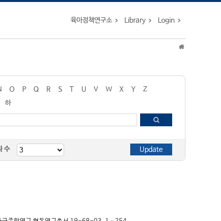
육아정책연구소
Library
Login
N
O
P
Q
R
S
T
U
V
W
X
Y
Z
하
자 수