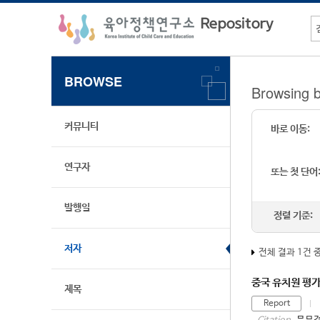
BROWSE
Browsing 
커뮤니티
바로 이동:
연구자
또는 첫 단어
발행일
정렬 기준:
저자
전체 결과 1건 
중국 유치원 평가
제목
Report