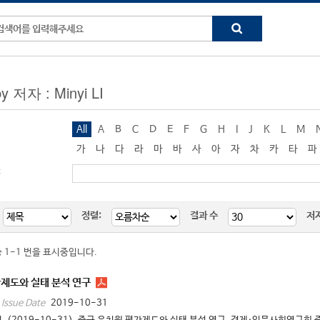
by 저자 : Minyi LI
All
A
B
C
D
E
F
G
H
I
J
K
L
M
가
나
다
라
마
바
사
아
자
차
카
타
파
:
정렬:
결과 수
저
중 1-1 번을 표시중입니다.
제도와 실태 분석 연구
2019-10-31
Issue Date