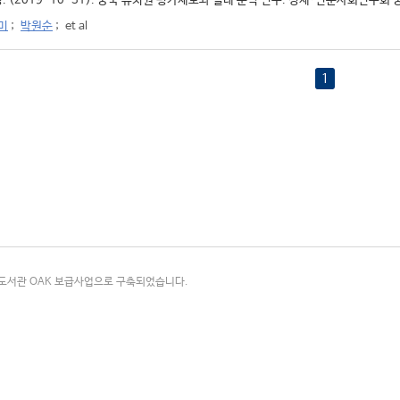
. (2019-10-31). 중국 유치원 평가제도와 실태 분석 연구. 경제·인문사회연구회 
미
;
박원순
;
et al
1
국립중앙도서관 OAK 보급사업으로 구축되었습니다.