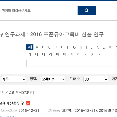
g by 연구과제 : 2016 표준유아교육비 산출 연구
All
A
B
C
D
E
F
G
H
I
J
K
L
M
가
나
다
라
마
바
사
아
자
차
카
타
파
:
정렬:
결과 수
저
중 1-2 번을 표시중입니다.
교육비 산출 연구
2016-12-31
최은영. (2016-12-31). 2016 표
Issue Date
Citation