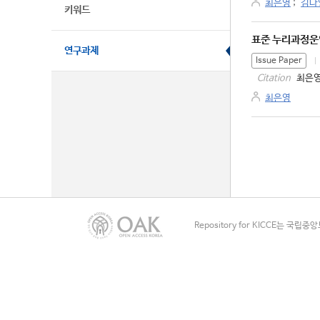
최은영
;
김나
키워드
표준 누리과정운
연구과제
Issue Paper
최은영
Citation
최은영
Repository for KICCE는 