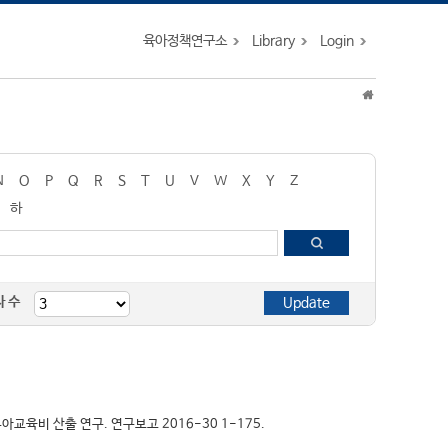
육아정책연구소
Library
Login
N
O
P
Q
R
S
T
U
V
W
X
Y
Z
하
자 수
준유아교육비 산출 연구. 연구보고 2016-30 1-175.