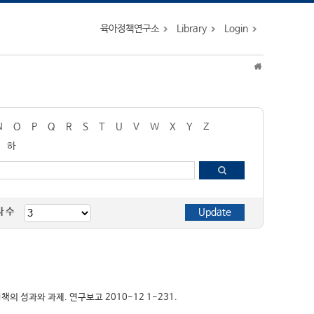
육아정책연구소
Library
Login
N
O
P
Q
R
S
T
U
V
W
X
Y
Z
하
자 수
육정책의 성과와 과제. 연구보고 2010-12 1-231.