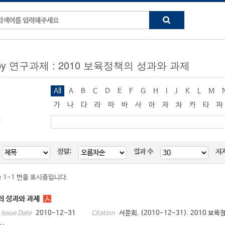
g by 연구과제 : 2010 보육정책의 성과와 과제
All
A
B
C
D
E
F
G
H
I
J
K
L
M
가
나
다
라
마
바
사
아
자
차
카
타
파
:
정렬:
결과 수
저
중 1-1 번을 표시중입니다.
의 성과와 과제
2010-12-31
서문희. (2010-12-31). 2010 보
Issue Date
Citation