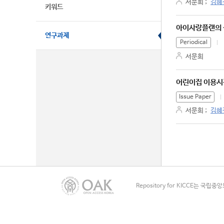
서문희
;
김혜
키워드
아이사랑플랜의 
연구과제
Periodical
서문희
어린이집 이용시
Issue Paper
서문희
;
김혜
Repository for KICCE는 