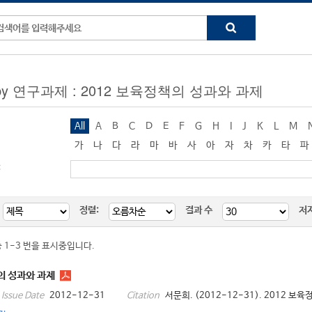
g by 연구과제 : 2012 보육정책의 성과와 과제
All
A
B
C
D
E
F
G
H
I
J
K
L
M
가
나
다
라
마
바
사
아
자
차
카
타
파
:
정렬:
결과 수
저
중 1-3 번을 표시중입니다.
의 성과와 과제
2012-12-31
서문희. (2012-12-31). 2012 보
Issue Date
Citation