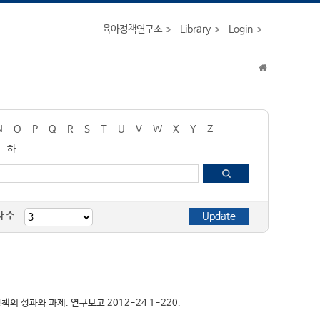
육아정책연구소
Library
Login
N
O
P
Q
R
S
T
U
V
W
X
Y
Z
하
자 수
육정책의 성과와 과제. 연구보고 2012-24 1-220.