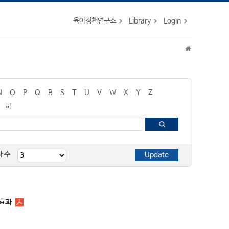
육아정책연구소
Library
Login
N
O
P
Q
R
S
T
U
V
W
X
Y
Z
하
자 수
개효과