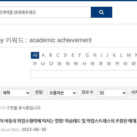
by 키워드 : academic achievement
All
A
B
C
D
E
F
G
H
I
J
K
L
M
가
나
다
라
마
바
사
아
자
차
카
타
파
:
정렬:
결과 수
저
중 1-3 번을 표시중입니다.
이 아동의 학업수행력에 미치는 영향: 학습태도 및 학업스트레스의 조절된 매
2023-06-30
Issue Date