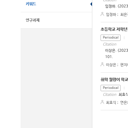
Citation
키워드
임정하. (20
임정하
;
최은
연구과제
초등학교 저학년
Periodical
Citation
이상은. (20
101.
이상은
;
편지
취학 월령이 학교
Periodical
최효식
Citation
최효식
;
연은