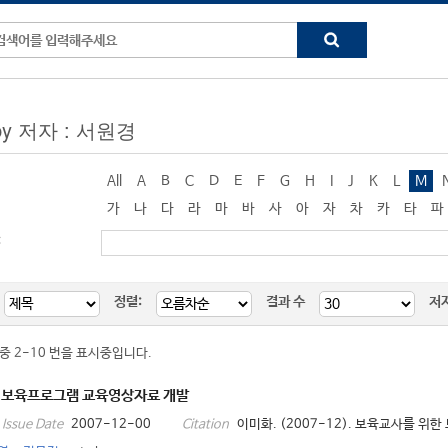
 by 저자 : 서원경
All
A
B
C
D
E
F
G
H
I
J
K
L
M
가
나
다
라
마
바
사
아
자
차
카
타
파
:
정렬:
결과 수
저
 중 2-10 번을 표시중입니다.
 보육프로그램 교육영상자료 개발
2007-12-00
이미화. (2007-12). 보육교사를 위한
Issue Date
Citation