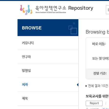
BROWSE
Browsing
커뮤니티
바로 이동:
연구자
또는 첫 단어
발행일
정렬 기준:
저자
전체 결과 10건
보육교사를 위한
제목
Report