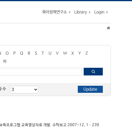
육아정책연구소
Library
Login
N
O
P
Q
R
S
T
U
V
W
X
Y
Z
하
자 수
 보육프로그램 교육영상자료 개발. 수탁보고 2007-12, 1–239.