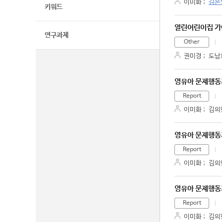
이미화
;
김은
키워드
열린어린이집 
연구과제
Other
권미경
;
도남
영유아 문제행동
Report
이미화
;
김의
영유아 문제행동
Report
이미화
;
김의
영유아 문제행동
Report
이미화
;
김의