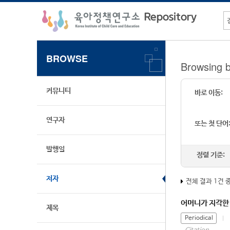
BROWSE
Browsing
커뮤니티
바로 이동:
연구자
또는 첫 단어
발행일
정렬 기준:
저자
전체 결과 1건 
어머니가 지각한 
제목
Periodical