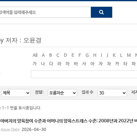
 by 저자 : 오윤경
All
A
B
C
D
E
F
G
H
I
J
K
L
M
가
나
다
라
마
바
사
아
자
차
카
타
파
:
정렬:
결과 수
저
중 1-1 번을 표시중입니다.
아버지의 양육참여 수준과 어머니의 양육스트레스 수준: 2008년과 2022년
2026-04-30
Issue Date