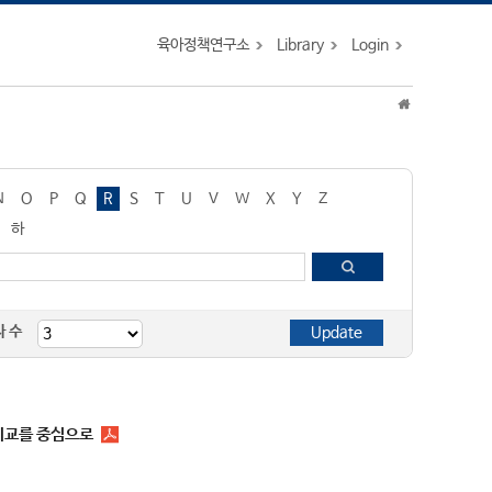
육아정책연구소
Library
Login
N
O
P
Q
R
S
T
U
V
W
X
Y
Z
하
자 수
 비교를 중심으로