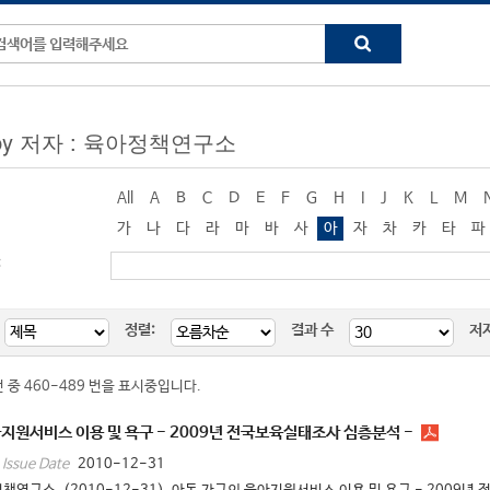
g by 저자 : 육아정책연구소
All
A
B
C
D
E
F
G
H
I
J
K
L
M
가
나
다
라
마
바
사
아
자
차
카
타
파
:
정렬:
결과 수
저
건 중 460-489 번을 표시중입니다.
지원서비스 이용 및 욕구 - 2009년 전국보육실태조사 심층분석 -
2010-12-31
Issue Date