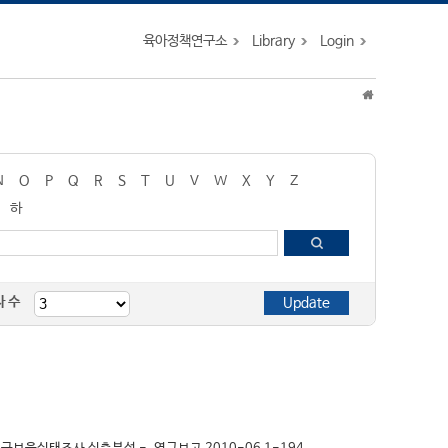
육아정책연구소
Library
Login
N
O
P
Q
R
S
T
U
V
W
X
Y
Z
하
자 수