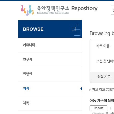
BROWSE
Browsin
커뮤니티
바로 이동:
연구자
또는 첫 단어
발행일
정렬 기준:
저자
전체 결과 728
아동 가구의 육아
제목
Report