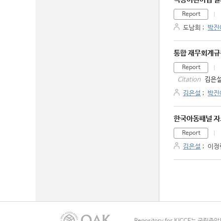
Report
도남희
;
박진
통합 재무회계규
Report
김은설
Citation
김은설
;
박진
한국아동패널 자
Report
김은설
;
이정