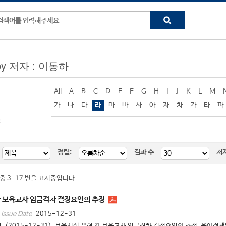
 by 저자 : 이동하
All
A
B
C
D
E
F
G
H
I
J
K
L
M
가
나
다
라
마
바
사
아
자
차
카
타
파
:
정렬:
결과 수
저
 중 3-17 번을 표시중입니다.
간 보육교사 임금격차 결정요인의 추정
2015-12-31
Issue Date