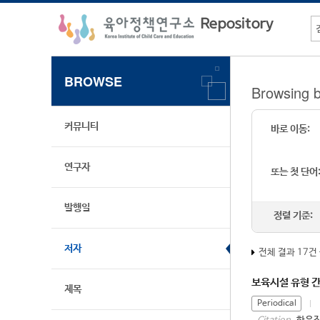
BROWSE
Browsing
커뮤니티
바로 이동:
연구자
또는 첫 단어
발행일
정렬 기준:
저자
전체 결과 17건
보육시설 유형 
제목
Periodical