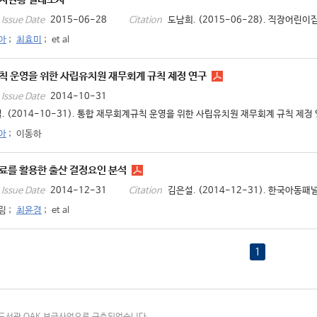
2015-06-28
도남희. (2015-06-28). 직장어린이
Issue Date
Citation
아
;
최효미
;
et al
칙 운영을 위한 사립유치원 재무회계 규칙 제정 연구
2014-10-31
Issue Date
. (2014-10-31). 통합 재무회계규칙 운영을 위한 사립유치원 재무회계 규칙 제정 연구
아
;
이동하
료를 활용한 출산 결정요인 분석
2014-12-31
김은설. (2014-12-31). 한국아동패
Issue Date
Citation
림
;
최윤경
;
et al
1