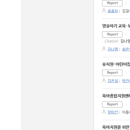
Report
최효미
;
김길
영유아기 교육·
Report
김나영
Citation
김나영
;
최은
유치원·어린이집 
Report
김은설
;
박진
육아종합지원센터
Report
양미선
;
이동
육아지원을 위한 