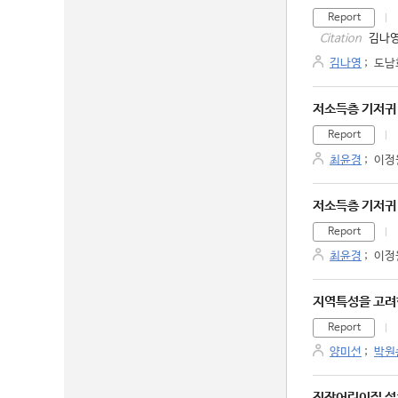
Report
김나영
Citation
김나영
;
도남
저소득층 기저귀
Report
최윤경
;
이정
저소득층 기저귀
Report
최윤경
;
이정
지역특성을 고려한
Report
양미선
;
박원
직장어린이집 설