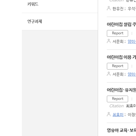
한유진
Citation
키워드
한유진
;
우석
연구과제
어린이집 설립 주
Report
서문희
;
양미
어린이집 이용 가
Report
서문희
;
양미
어린이집·유치원
Report
최효미
Citation
최효미
;
이정
영유아 교육·보