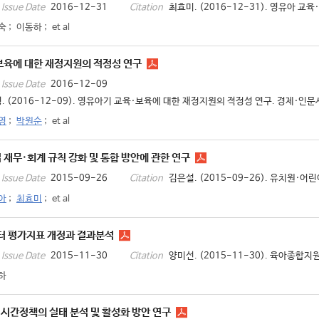
2016-12-31
최효미. (2016-12-31). 영유아 교육
Issue Date
Citation
숙
;
이동하
;
et al
보육에 대한 재정지원의 적정성 연구
2016-12-09
Issue Date
. (2016-12-09). 영유아기 교육·보육에 대한 재정지원의 적정성 연구. 경제·인문
영
;
박원순
;
et al
재무·회계 규칙 강화 및 통합 방안에 관한 연구
2015-09-26
김은설. (2015-09-26). 유치원·어
Issue Date
Citation
아
;
최효미
;
et al
 평가지표 개정과 결과분석
2015-11-30
양미선. (2015-11-30). 육아종합
Issue Date
Citation
하
시간정책의 실태 분석 및 활성화 방안 연구