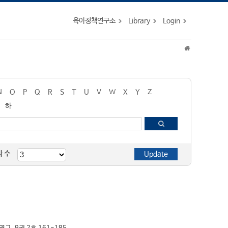
육아정책연구소
Library
Login
N
O
P
Q
R
S
T
U
V
W
X
Y
Z
하
자 수