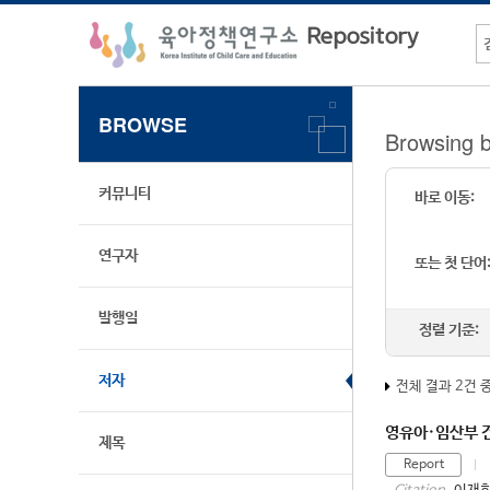
BROWSE
Browsing
커뮤니티
바로 이동:
연구자
또는 첫 단어
발행일
정렬 기준:
저자
전체 결과 2건 
영유아·임산부 건
제목
Report