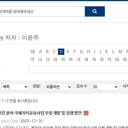
 by 저자 : 이윤주
All
A
B
C
D
E
F
G
H
I
J
K
L
M
가
나
다
라
마
바
사
아
자
차
카
타
파
:
정렬:
결과 수
저
중 1-2 번을 표시중입니다.
강 분야 국제지식공유사업 모형 개발 및 실행 방안
2025-12-31
Issue Date