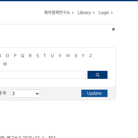
육아정책연구소
Library
Login
N
O
P
Q
R
S
T
U
V
W
X
Y
Z
하
자 수