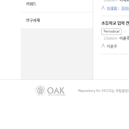
이재희
Citation
키워드
이재희
;
김아
연구과제
초등학교 입학 
Periodical
이윤주
Citation
이윤주
Repository for KICCE는 