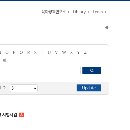
육아정책연구소
Library
Login
N
O
P
Q
R
S
T
U
V
W
X
Y
Z
하
자 수
팅 시범사업