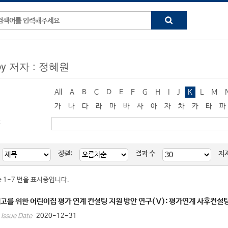
 by 저자 : 정혜원
All
A
B
C
D
E
F
G
H
I
J
K
L
M
가
나
다
라
마
바
사
아
자
차
카
타
파
:
정렬:
결과 수
저
중 1-7 번을 표시중입니다.
고를 위한 어린이집 평가 연계 컨설팅 지원 방안 연구(Ⅴ): 평가연계 사후컨설
2020-12-31
Issue Date