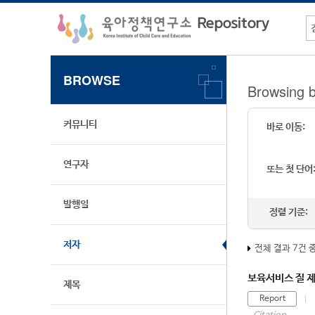
BROWSE
Browsing
커뮤니티
바로 이동:
연구자
또는 첫 단어
발행일
정렬 기준:
저자
전체 결과 7건 
보육서비스 질 제
제목
Report