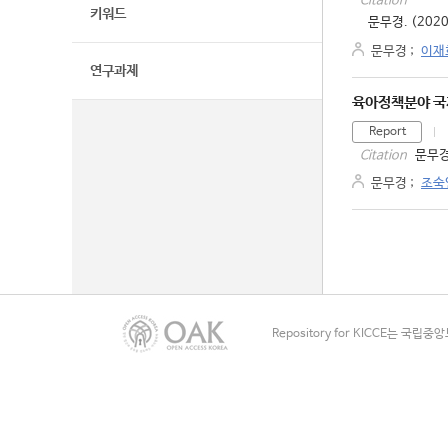
Citation
키워드
문무경. (202
문무경
;
이재
연구과제
육아정책분야 국
Report
문무경
Citation
문무경
;
조숙
Repository for KICCE는 