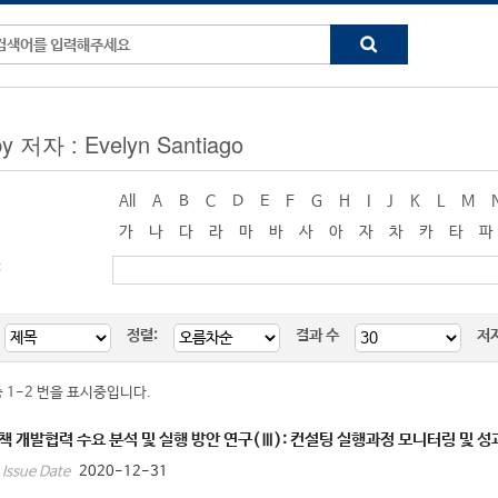
by 저자 : Evelyn Santiago
All
A
B
C
D
E
F
G
H
I
J
K
L
M
가
나
다
라
마
바
사
아
자
차
카
타
파
:
정렬:
결과 수
저
중 1-2 번을 표시중입니다.
 개발협력 수요 분석 및 실행 방안 연구(Ⅲ): 컨설팅 실행과정 모니터링 및 성
2020-12-31
Issue Date