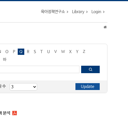
육아정책연구소
Library
Login
N
O
P
Q
R
S
T
U
V
W
X
Y
Z
하
자 수
과 분석