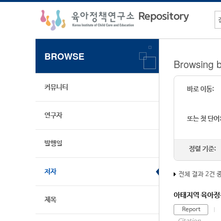
BROWSE
Browsing 
커뮤니티
바로 이동:
연구자
또는 첫 단어
발행일
정렬 기준:
저자
전체 결과 2건 
아태지역 육아정책
제목
Report