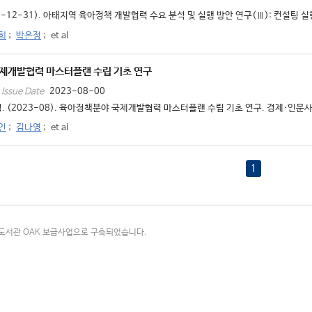
0-12-31). 아태지역 육아정책 개발협력 수요 분석 및 실행 방안 연구(Ⅲ): 컨설팅 실
희
;
박은정
;
et al
제개발협력 마스터플랜 수립 기초 연구
2023-08-00
Issue Date
. (2023-08). 육아정책분야 국제개발협력 마스터플랜 수립 기초 연구. 경제·인문사
인
;
김나영
;
et al
1
국립중앙도서관 OAK 보급사업으로 구축되었습니다.