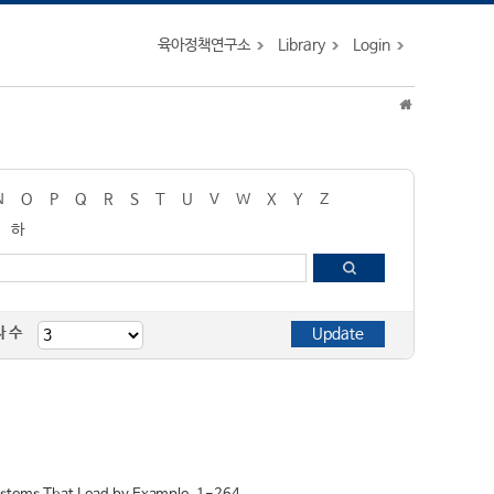
육아정책연구소
Library
Login
N
O
P
Q
R
S
T
U
V
W
X
Y
Z
하
자 수