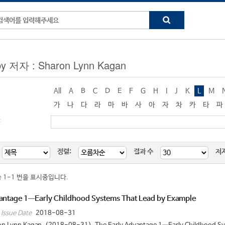
by 저자 : Sharon Lynn Kagan
All
A
B
C
D
E
F
G
H
I
J
K
L
M
가
나
다
라
마
바
사
아
자
차
카
타
파
:
정렬:
결과 수
저
중 1-1 번을 표시중입니다.
antage 1—Early Childhood Systems That Lead by Example
2018-08-31
Issue Date