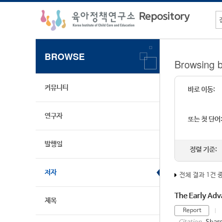
BROWSE
Browsing 
커뮤니티
바로 이동:
연구자
또는 첫 단어
발행일
정렬 기준:
저자
전체 결과 1건 
The Early Adv
제목
Report