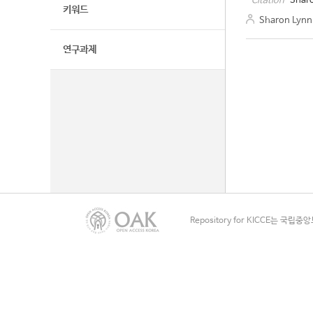
Sharo
Citation
키워드
Sharon Lynn
연구과제
Repository for KICCE는 