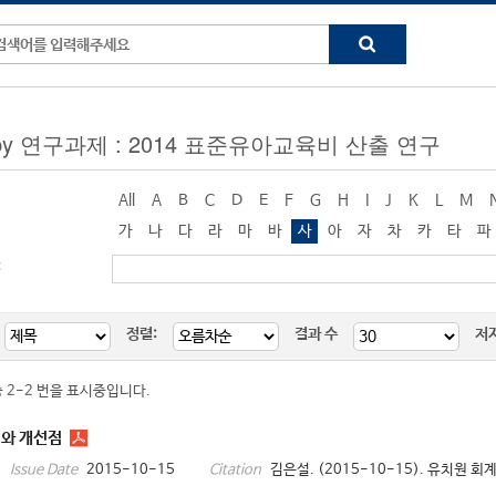
g by 연구과제 : 2014 표준유아교육비 산출 연구
All
A
B
C
D
E
F
G
H
I
J
K
L
M
가
나
다
라
마
바
사
아
자
차
카
타
파
:
정렬:
결과 수
저
중 2-2 번을 표시중입니다.
태와 개선점
2015-10-15
김은설. (2015-10-15). 유치원 회
Issue Date
Citation