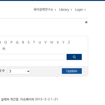
육아정책연구소
Library
Login
N
O
P
Q
R
S
T
U
V
W
X
Y
Z
하
자 수
계 실태와 개선점. 이슈페이퍼 2015-3-2 1-21.