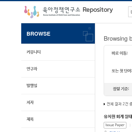
BROWSE
Browsin
커뮤니티
바로 이동:
연구자
또는 첫 단어
발행일
정렬 기준:
저자
전체 결과 2건 
유치원 회계 실
제목
Issue Paper