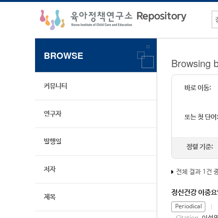
BROWSE
Browsing 
커뮤니티
바로 이동:
연구자
또는 첫 단어
발행일
정렬 기준:
저자
전체 결과 1건 
정신건강 이중요
제목
Periodical