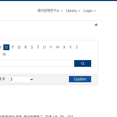
육아정책연구소
Library
Login
N
O
P
Q
R
S
T
U
V
W
X
Y
Z
하
자 수