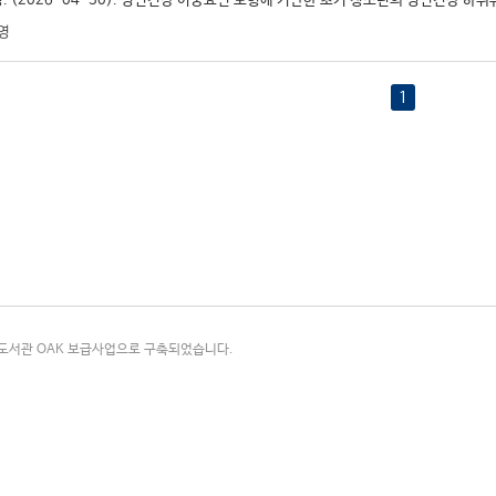
. (2026-04-30). 정신건강 이중요인 모형에 기반한 초기 청소년의 정신건강 하위유형
영
1
국립중앙도서관 OAK 보급사업으로 구축되었습니다.