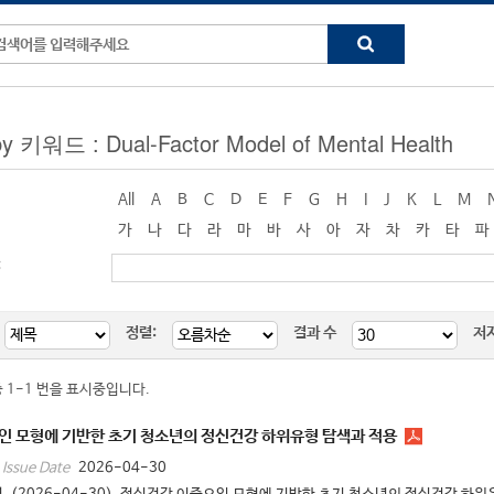
by 키워드 : Dual-Factor Model of Mental Health
All
A
B
C
D
E
F
G
H
I
J
K
L
M
가
나
다
라
마
바
사
아
자
차
카
타
파
:
정렬:
결과 수
저
중 1-1 번을 표시중입니다.
인 모형에 기반한 초기 청소년의 정신건강 하위유형 탐색과 적용
2026-04-30
Issue Date