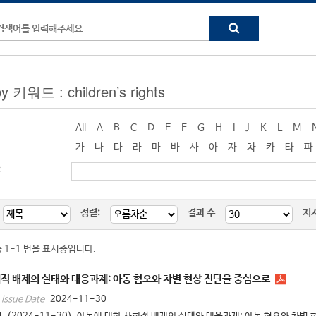
y 키워드 : children’s rights
All
A
B
C
D
E
F
G
H
I
J
K
L
M
가
나
다
라
마
바
사
아
자
차
카
타
파
:
정렬:
결과 수
저
중 1-1 번을 표시중입니다.
적 배제의 실태와 대응과제: 아동 혐오와 차별 현상 진단을 중심으로
2024-11-30
Issue Date