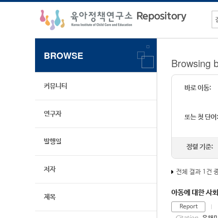
BROWSE
Browsing b
커뮤니티
바로 이동:
연구자
또는 첫 단어
발행일
정렬 기준:
저자
전체 결과 1건 
아동에 대한 사회
제목
Report