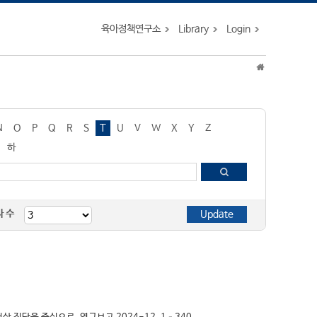
육아정책연구소
Library
Login
N
O
P
Q
R
S
T
U
V
W
X
Y
Z
하
자 수