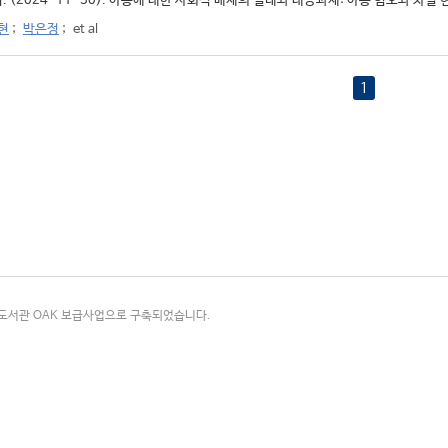
. (2024-11-30). 아동에 대한 사회적 배제의 실태와 대응과제: 아동 혐오와 차별 현
현
;
박은정
;
et al
1
국립중앙도서관 OAK 보급사업으로 구축되었습니다.