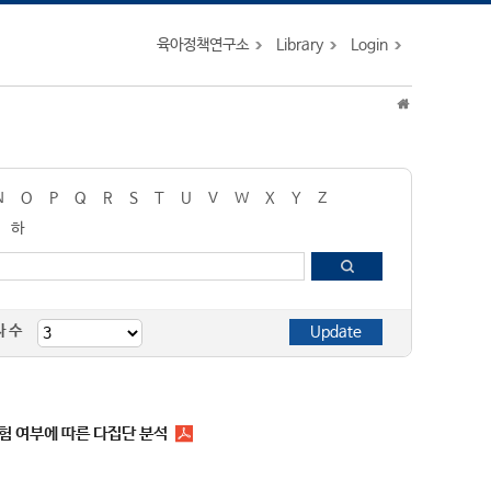
육아정책연구소
Library
Login
N
O
P
Q
R
S
T
U
V
W
X
Y
Z
하
자 수
험 여부에 따른 다집단 분석