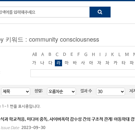
by 키워드 : community consciousness
All
A
B
C
D
E
F
G
H
I
J
K
L
M
가
나
다
라
마
바
사
아
자
차
카
타
파
:
정렬:
결과 수
저
중 1-1 번을 표시중입니다.
식과 학교적응, 미디어 중독, 사이버폭력 감수성 간의 구조적 관계: 아동학대 경
2023-09-30
Issue Date