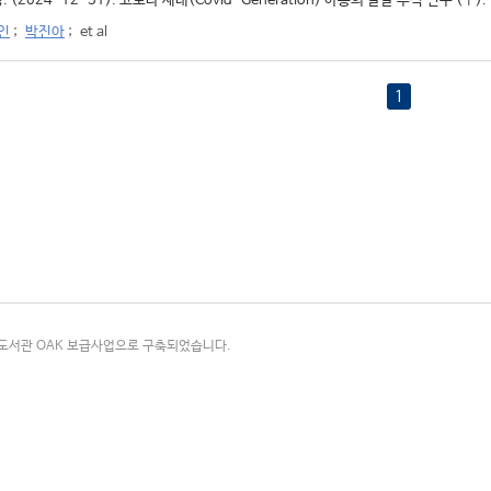
 (2024-12-31). 코로나 세대(Covid-Generation) 아동의 발달 추적 연구 (Ⅰ).
인
;
박진아
;
et al
1
국립중앙도서관 OAK 보급사업으로 구축되었습니다.