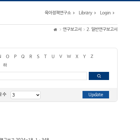
육아정책연구소
Library
Login
연구보고서
2. 일반연구보고서
N
O
P
Q
R
S
T
U
V
W
X
Y
Z
하
자 수