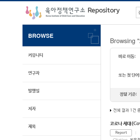
BROWSE
Browsing
커뮤니티
바로 이동:
연구자
또는 첫 단어
발행일
정렬 기준:
저자
전체 결과 1건 
코로나 세대(Cov
제목
Report