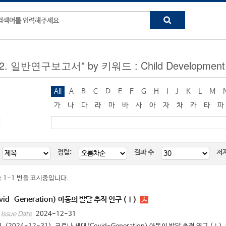
 "2. 일반연구보고서" by 키워드 : Child Development
All
A
B
C
D
E
F
G
H
I
J
K
L
M
가
나
다
라
마
바
사
아
자
차
카
타
파
:
정렬:
결과 수
저
중 1-1 번을 표시중입니다.
id-Generation) 아동의 발달 추적 연구 (Ⅰ)
2024-12-31
Issue Date