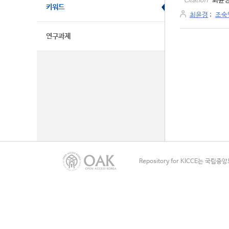
최윤경.
Citation
키워드
최윤경
;
조숙
연구과제
Repository for KICCE는 