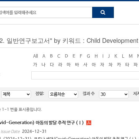
 "2. 일반연구보고서" by 키워드 : Child Development
All
A
B
C
D
E
F
G
H
I
J
K
L
M
가
나
다
라
마
바
사
아
자
차
카
타
파
:
정렬:
결과 수
저
중 1-1 번을 표시중입니다.
id-Generation) 아동의 발달 추적 연구 (Ⅰ)
2024-12-31
Issue Date