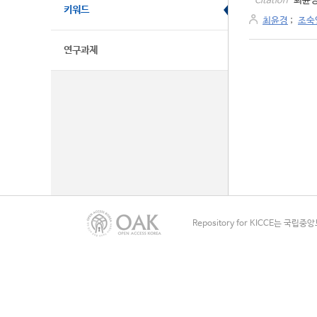
최윤경.
Citation
키워드
최윤경
;
조숙
연구과제
Repository for KICCE는 