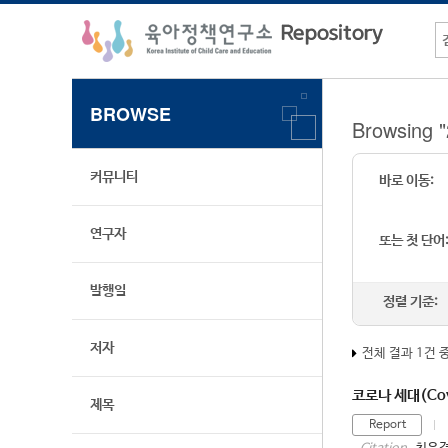
BROWSE
Browsing
커뮤니티
바로 이동:
연구자
또는 첫 단어
발행일
정렬 기준:
저자
전체 결과 1건 
코로나 세대(Cov
제목
Report