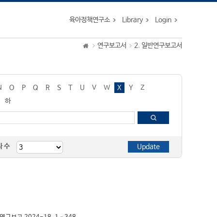
육아정책연구소
Library
Login
연구보고서
2. 일반연구보고서
N
O
P
Q
R
S
T
U
V
W
X
Y
Z
하
자 수