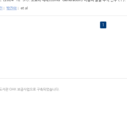
 (2024-12-31). 코로나 세대(Covid-Generation) 아동의 발달 추적 연구 (Ⅰ).
인
;
박진아
;
et al
1
국립중앙도서관 OAK 보급사업으로 구축되었습니다.