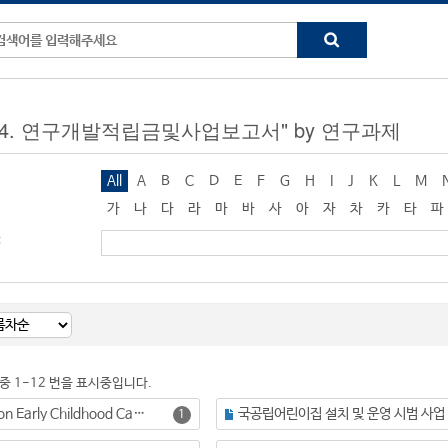
ng "4. 연구개발적립금및사업보고서" by 연구과제
All
A
B
C
D
E
F
G
H
I
J
K
L
M
가
나
다
라
마
바
사
아
자
차
카
타
파
:
 중 1-12 번을 표시중입니다.
Monitoring on Early Childhood Care and Education Policies in the Asia-Pacific Countries: Focusing on the implementation of the Putrajaya Declaration (한글명: 아태지역국가들의 육아정책 모니터링 연구(I): 푸트라자야 선언문 실행과제를 중심으로)
국공립어린이집 설치 및 운영 시범 사업
1