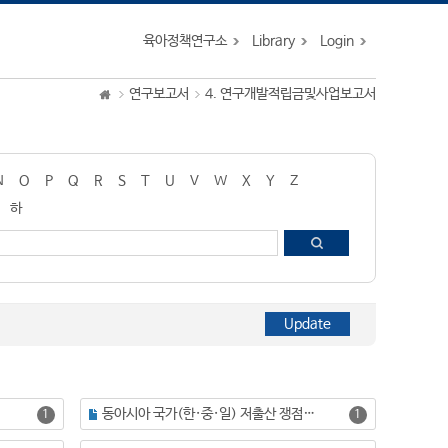
육아정책연구소
Library
Login
연구보고서
4. 연구개발적립금및사업보고서
N
O
P
Q
R
S
T
U
V
W
X
Y
Z
하
동아시아 국가(한·중·일) 저출산 쟁점과 육아정책 비교 연구(Ⅰ)
1
1