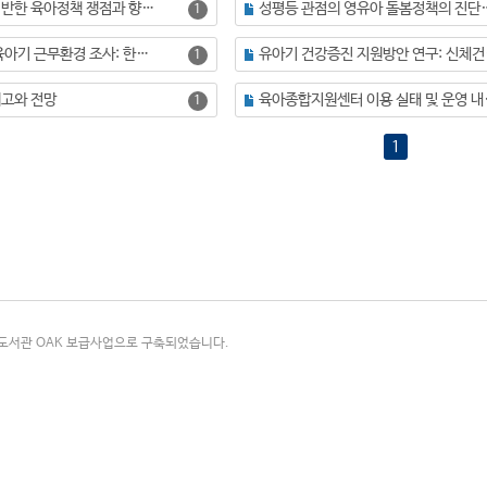
빅데이터에 기반한 육아정책 쟁점과 향후 과제
성평등 관점의 영유아 
1
영아 부모의 육아기 근무환경 조사: 한국 영유아 교육·보육 패널 가구를 대상으로
유아기 건
1
고와 전망
육아종합지원센
1
1
국립중앙도서관 OAK 보급사업으로 구축되었습니다.