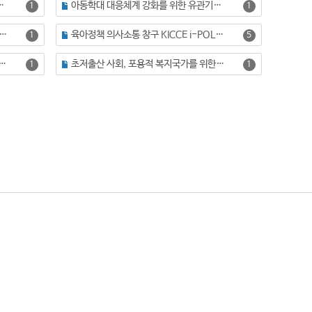
돌봄정책의 진단과 과제
아동학대 대응체계 강화를 위한 유관기관의 역할과 법제 개선방안
1
1
강증진 지원방안 연구: 신체건강증진 프로그램을 중심으로
육아정책 의사소통 창구 KICCE i-POL 운영사업
1
5
터 이용 실태 및 운영 내실화 방안 연구
초저출산 사회, 포용적 복지국가를 위한 육아정책 패러다임의 전환과 정책과제
1
1