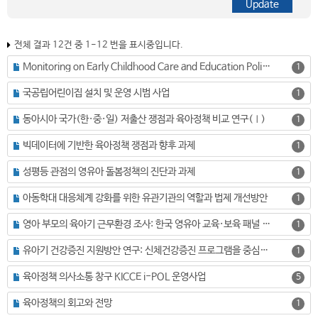
전체 결과 12건 중 1-12 번을 표시중입니다.
Monitoring on Early Childhood Care and Education Policies in the Asia-Pacific Countries: Focusing on the implementation of the Putrajaya Declaration (한글명: 아태지역국가들의 육아정책 모니터링 연구(I): 푸트라자야 선언문 실행과제를 중심으로)
1
국공립어린이집 설치 및 운영 시범 사업
1
동아시아 국가(한·중·일) 저출산 쟁점과 육아정책 비교 연구(Ⅰ)
1
빅데이터에 기반한 육아정책 쟁점과 향후 과제
1
성평등 관점의 영유아 돌봄정책의 진단과 과제
1
아동학대 대응체계 강화를 위한 유관기관의 역할과 법제 개선방안
1
영아 부모의 육아기 근무환경 조사: 한국 영유아 교육·보육 패널 가구를 대상으로
1
유아기 건강증진 지원방안 연구: 신체건강증진 프로그램을 중심으로
1
육아정책 의사소통 창구 KICCE i-POL 운영사업
5
육아정책의 회고와 전망
1