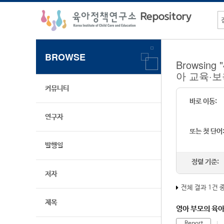
BROWSE
Browsi
아 교육·
커뮤니티
바로 이동:
연구자
또는 첫 단어
발행일
정렬 기준:
저자
전체 결과 1건 
제목
영아 부모의 육아
Report