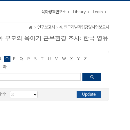
육아정책연구소
Library
Login
연구보고서
4. 연구개발적립금및사업보고서
 영아 부모의 육아기 근무환경 조사: 한국 영유
N
O
P
Q
R
S
T
U
V
W
X
Y
Z
하
자 수