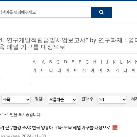
ng "4. 연구개발적립금및사업보고서" by 연구과제 :
보육 패널 가구를 대상으로
All
A
B
C
D
E
F
G
H
I
J
K
L
M
가
나
다
라
마
바
사
아
자
차
카
타
파
:
정렬:
결과 수
저
중 1-1 번을 표시중입니다.
기 근무환경 조사: 한국 영유아 교육·보육 패널 가구를 대상으로
2024-11-30
Issue Date