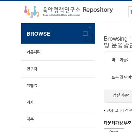
BROWSE
Browsi
및 운영방
커뮤니티
바로 이동:
연구자
또는 첫 단어
발행일
정렬 기준:
저자
전체 결과 1건 
제목
다문화가정 부모
Report