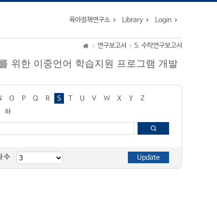
육아정책연구소
Library
Login
연구보고서
5. 수탁연구보고서
 유아를 위한 이중언어 학습지원 프로그램 개발
N
O
P
Q
R
S
T
U
V
W
X
Y
Z
하
자 수