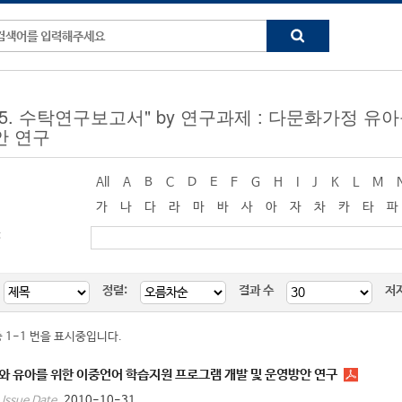
ng "5. 수탁연구보고서" by 연구과제 : 다문화가정
안 연구
All
A
B
C
D
E
F
G
H
I
J
K
L
M
가
나
다
라
마
바
사
아
자
차
카
타
파
:
정렬:
결과 수
저
중 1-1 번을 표시중입니다.
와 유아를 위한 이중언어 학습지원 프로그램 개발 및 운영방안 연구
2010-10-31
Issue Date