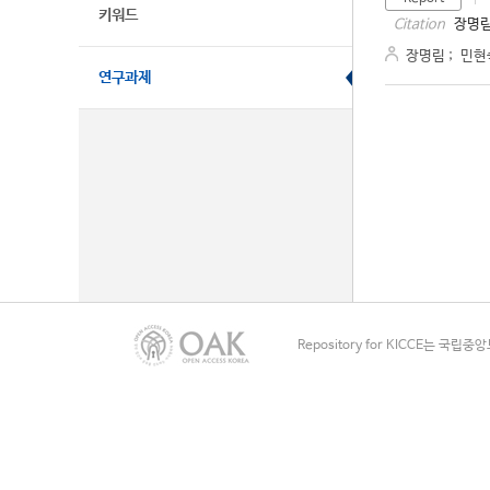
키워드
장명림
Citation
장명림
;
민현
연구과제
Repository for KICCE는 