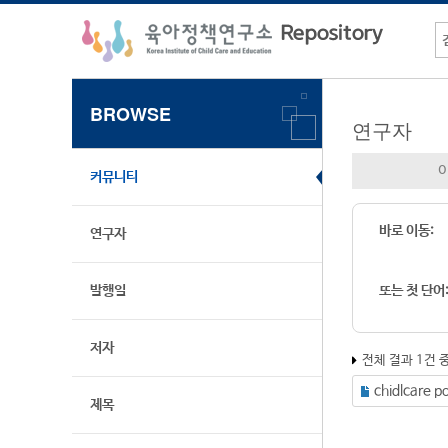
BROWSE
연구자
커뮤니티
바로 이동:
연구자
발행일
또는 첫 단어
저자
전체 결과 1건 
chidlcare po
제목