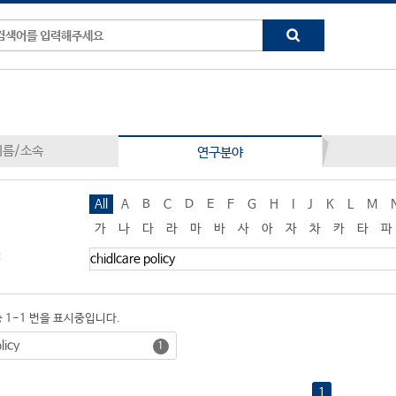
이름/소속
연구분야
All
A
B
C
D
E
F
G
H
I
J
K
L
M
가
나
다
라
마
바
사
아
자
차
카
타
파
:
중 1-1 번을 표시중입니다.
licy
1
1