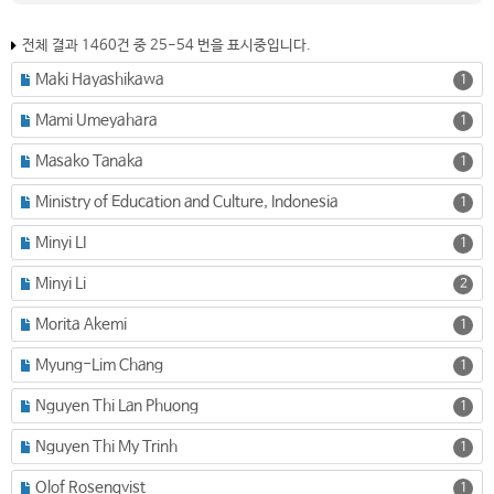
전체 결과 1460건 중 25-54 번을 표시중입니다.
Maki Hayashikawa
1
Mami Umeyahara
1
Masako Tanaka
1
Ministry of Education and Culture, Indonesia
1
Minyi LI
1
Minyi Li
2
Morita Akemi
1
Myung-Lim Chang
1
Nguyen Thi Lan Phuong
1
Nguyen Thi My Trinh
1
Olof Rosenqvist
1