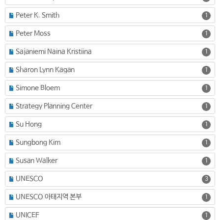
Peter K. Smith
1
Peter Moss
1
Sajaniemi Naina Kristiina
1
Sharon Lynn Kagan
1
Simone Bloem
1
Strategy Planning Center
1
Su Hong
1
Sungbong Kim
1
Susan Walker
1
UNESCO
3
UNESCO 아태지역 본부
1
UNICEF
1