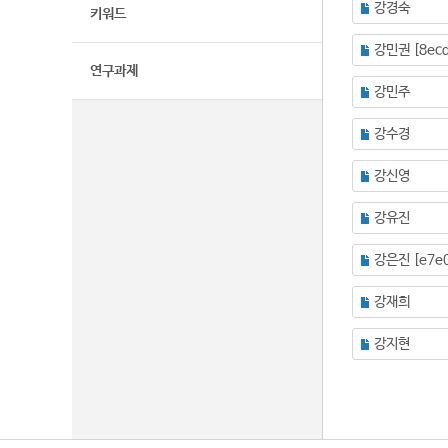
강경숙
키워드
연구과제
강민주
강수경
강신영
강유진
강재희
강지현