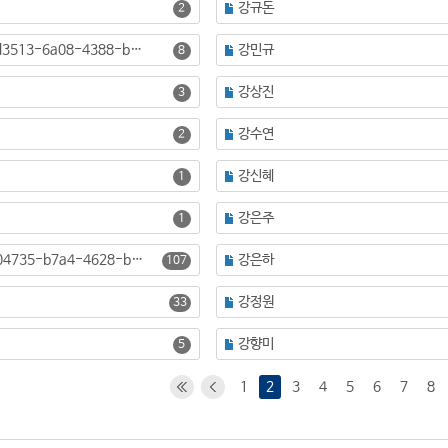
강규돈
2
강민권 [8ecd3513-6a08-4388-b682-09e7d28e943a]
강민규
8
강상진
3
강수연
2
강신혜
1
강은주
1
강은진 [e7e04735-b7a4-4628-b231-6f773646cccc]
강은하
107
강정원
33
강향미
5
1
2
3
4
5
6
7
8