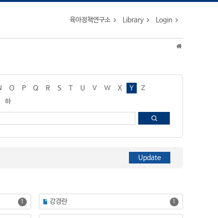
육아정책연구소
Library
Login
N
O
P
Q
R
S
T
U
V
W
X
Y
Z
하
강경란
1
1