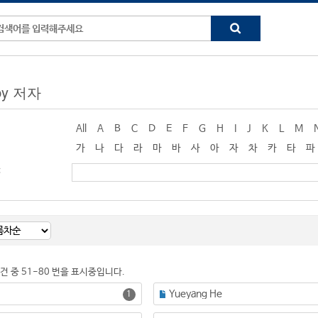
 by 저자
All
A
B
C
D
E
F
G
H
I
J
K
L
M
가
나
다
라
마
바
사
아
자
차
카
타
파
:
0건 중 51-80 번을 표시중입니다.
Yueyang He
1