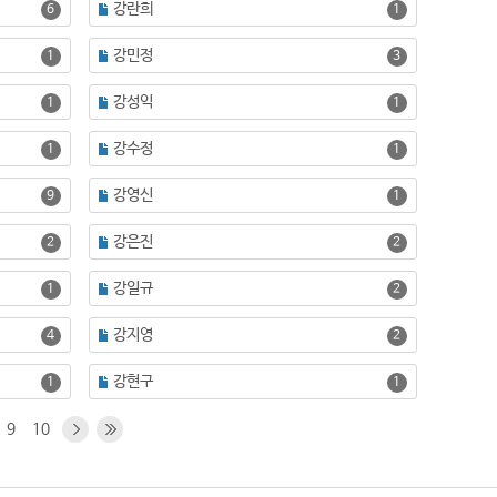
강란희
6
1
강민정
1
3
강성익
1
1
강수정
1
1
강영신
9
1
강은진
2
2
강일규
1
2
강지영
4
2
강현구
1
1
9
10