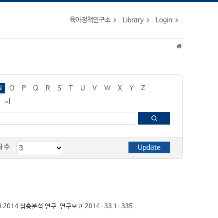
육아정책연구소
Library
Login
N
O
P
Q
R
S
T
U
V
W
X
Y
Z
하
자 수
 2014 심층분석 연구. 연구보고 2014-33 1-335.