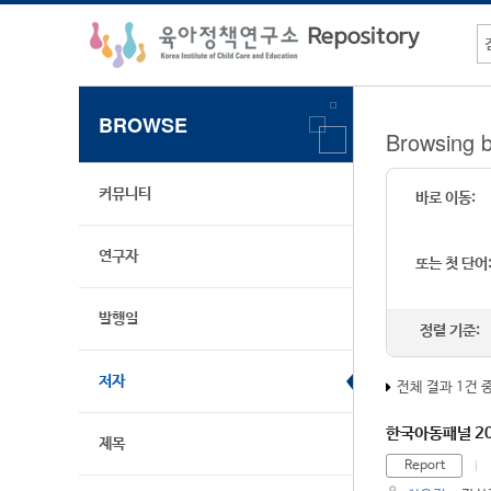
BROWSE
Browsing
커뮤니티
바로 이동:
연구자
또는 첫 단어
발행일
정렬 기준:
저자
전체 결과 1건 
한국아동패널 20
제목
Report