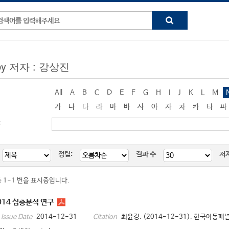
 by 저자 : 강상진
All
A
B
C
D
E
F
G
H
I
J
K
L
M
가
나
다
라
마
바
사
아
자
차
카
타
파
:
정렬:
결과 수
저
중 1-1 번을 표시중입니다.
14 심층분석 연구
2014-12-31
최윤경. (2014-12-31). 한국아동패널
Issue Date
Citation