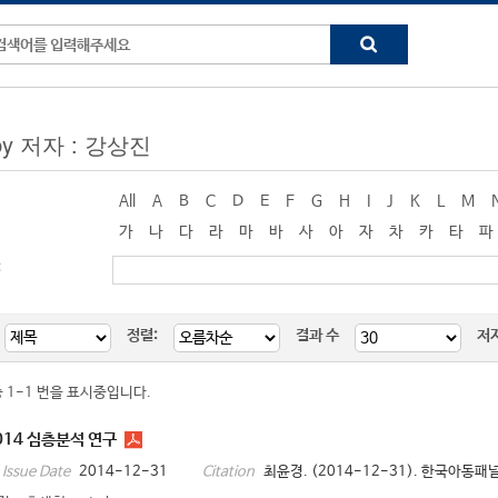
 by 저자 : 강상진
All
A
B
C
D
E
F
G
H
I
J
K
L
M
가
나
다
라
마
바
사
아
자
차
카
타
파
:
정렬:
결과 수
저
중 1-1 번을 표시중입니다.
14 심층분석 연구
2014-12-31
최윤경. (2014-12-31). 한국아동패널
Issue Date
Citation