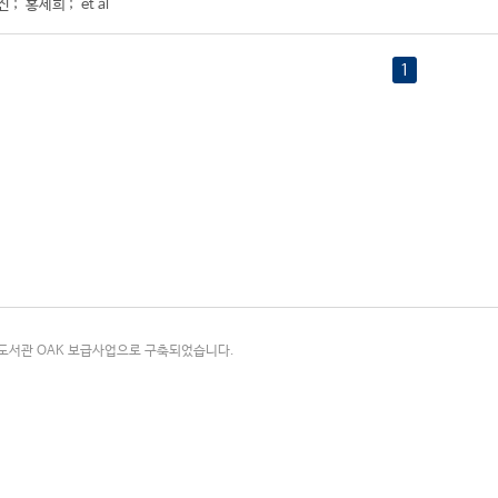
진
;
홍세희
;
et al
1
국립중앙도서관 OAK 보급사업으로 구축되었습니다.