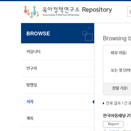
BROWSE
Browsing
커뮤니티
바로 이동:
연구자
또는 첫 단어
발행일
정렬 기준:
저자
전체 결과 1건 
한국아동패널 20
제목
Report