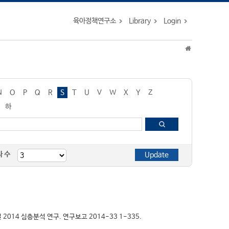
육아정책연구소
Library
Login
N
O
P
Q
R
S
T
U
V
W
X
Y
Z
하
자 수
 2014 심층분석 연구. 연구보고 2014-33 1-335.