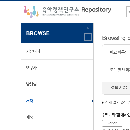
BROWSE
Browsing
커뮤니티
바로 이동:
연구자
또는 첫 단어
발행일
정렬 기준:
저자
전체 결과 2건 
(부모와 함께하
제목
Other