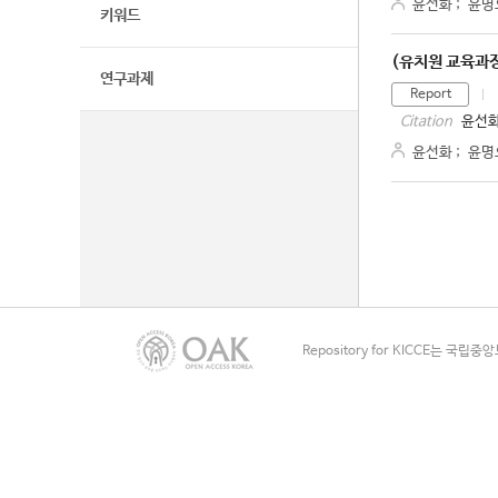
윤선화
;
윤명
키워드
(유치원 교육과
연구과제
Report
윤선화
Citation
윤선화
;
윤명
Repository for KICCE는 