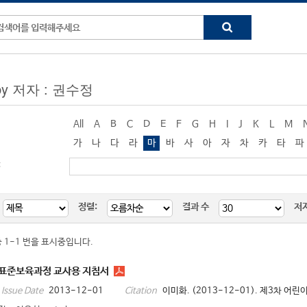
 by 저자 : 권수정
All
A
B
C
D
E
F
G
H
I
J
K
L
M
가
나
다
라
마
바
사
아
자
차
카
타
파
:
정렬:
결과 수
저
중 1-1 번을 표시중입니다.
 표준보육과정 교사용 지침서
2013-12-01
이미화. (2013-12-01). 제3차 어
Issue Date
Citation