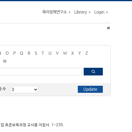
육아정책연구소
Library
Login
N
O
P
Q
R
S
T
U
V
W
X
Y
Z
하
자 수
린이집 표준보육과정 교사용 지침서. 1-235.