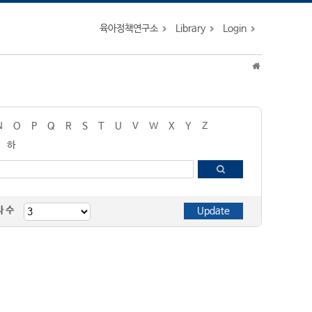
육아정책연구소
Library
Login
N
O
P
Q
R
S
T
U
V
W
X
Y
Z
하
자 수