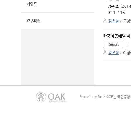
Citation
키워드
김은설. (20
01 1-115.
연구과제
김은설
;
문성
한국아동패널 자
Report
김은설
;
이정
Repository for KICCE는 