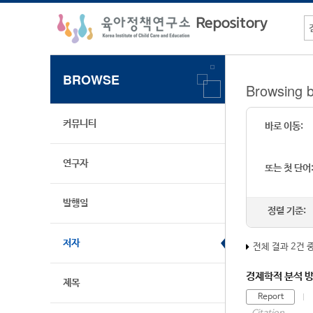
BROWSE
Browsing
커뮤니티
바로 이동:
연구자
또는 첫 단어
발행일
정렬 기준:
저자
전체 결과 2건 
경제학적 분석 방
제목
Report