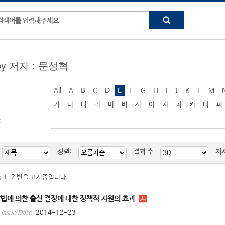
 by 저자 : 문성혁
All
A
B
C
D
E
F
G
H
I
J
K
L
M
가
나
다
라
마
바
사
아
자
차
카
타
파
:
정렬:
결과 수
저
중 1-2 번을 표시중입니다.
법에 의한 출산 결정에 대한 정책적 지원의 효과
2014-12-23
Issue Date