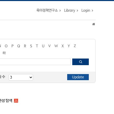
육아정책연구소
Library
Login
N
O
P
Q
R
S
T
U
V
W
X
Y
Z
하
자 수
관성 탐색