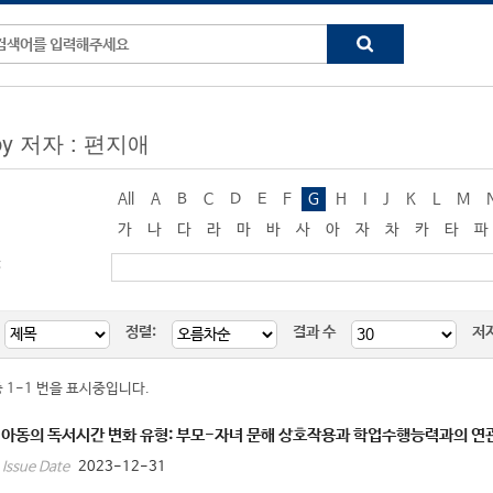
 by 저자 : 편지애
All
A
B
C
D
E
F
G
H
I
J
K
L
M
가
나
다
라
마
바
사
아
자
차
카
타
파
:
정렬:
결과 수
저
중 1-1 번을 표시중입니다.
 아동의 독서시간 변화 유형: 부모-자녀 문해 상호작용과 학업수행능력과의 연
2023-12-31
Issue Date