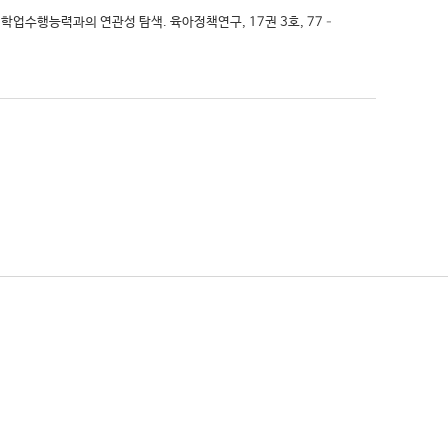
 학업수행능력과의 연관성 탐색. 육아정책연구, 17권 3호, 77–