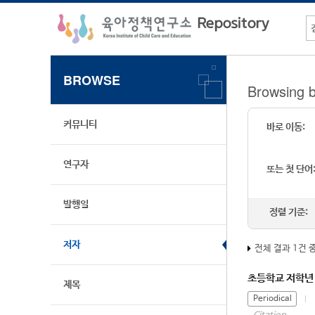
BROWSE
Browsing
커뮤니티
바로 이동:
연구자
또는 첫 단어
발행일
정렬 기준:
저자
전체 결과 1건 
초등학교 저학년
제목
Periodical