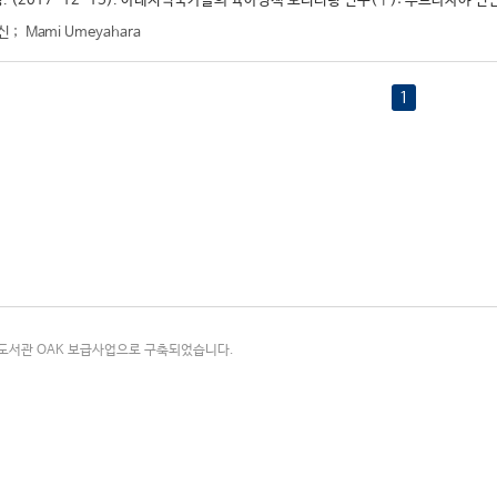
. (2017-12-15). 아태지역국가들의 육아정책 모니터링 연구(Ⅰ): 푸트라자야 선
신
;
Mami Umeyahara
1
국립중앙도서관 OAK 보급사업으로 구축되었습니다.