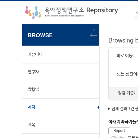
BROWSE
Browsing 
커뮤니티
바로 이동:
연구자
또는 첫 단어
발행일
정렬 기준:
저자
전체 결과 1건 
아태지역국가들의
제목
Report