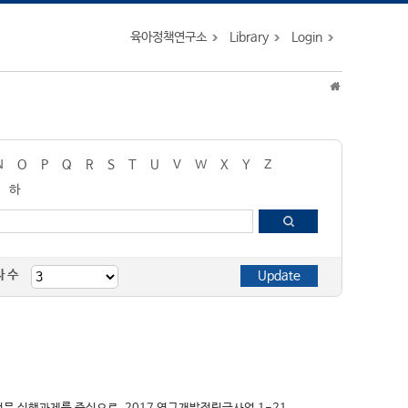
육아정책연구소
Library
Login
N
O
P
Q
R
S
T
U
V
W
X
Y
Z
하
자 수