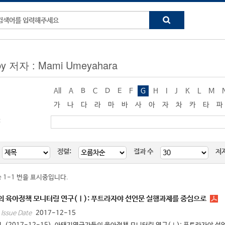
by 저자 : Mami Umeyahara
All
A
B
C
D
E
F
G
H
I
J
K
L
M
가
나
다
라
마
바
사
아
자
차
카
타
파
:
정렬:
결과 수
저
중 1-1 번을 표시중입니다.
 육아정책 모니터링 연구(Ⅰ): 푸트라자야 선언문 실행과제를 중심으로
2017-12-15
Issue Date