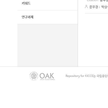
문무경
Citation
키워드
문무경
;
박상
연구과제
Repository for KICCE는 