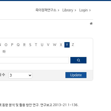
육아정책연구소
Library
Login
N
O
P
Q
R
S
T
U
V
W
X
Y
Z
하
자 수
책 동향 분석 및 활용 방안 연구. 연구보고 2013-21 1-136.