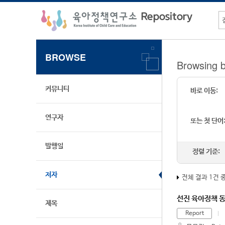
BROWSE
Browsing 
커뮤니티
바로 이동:
연구자
또는 첫 단어
발행일
정렬 기준:
저자
전체 결과 1건 
선진 육아정책 동
제목
Report