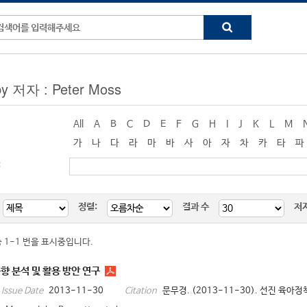
by 저자 : Peter Moss
All
A
B
C
D
E
F
G
H
I
J
K
L
M
가
나
다
라
마
바
사
아
자
차
카
타
파
:
정렬:
결과 수
저
중 1-1 번을 표시중입니다.
향 분석 및 활용 방안 연구
2013-11-30
문무경. (2013-11-30). 선진 육아정
Issue Date
Citation