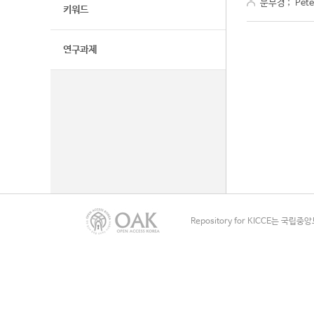
문무경
;
Pete
키워드
연구과제
Repository for KICCE는 