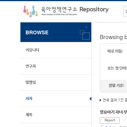
BROWSE
Browsing 
커뮤니티
바로 이동:
연구자
또는 첫 단어
발행일
정렬 기준:
저자
전체 결과 1건 
영유아기 자녀 부
제목
Report