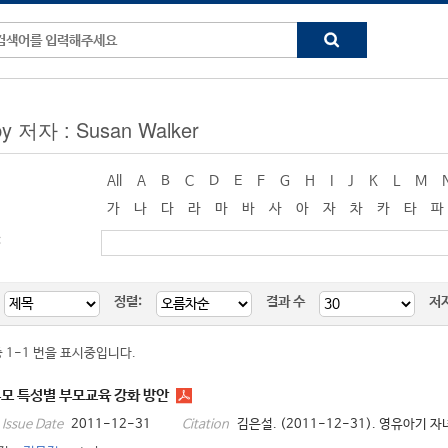
by 저자 : Susan Walker
All
A
B
C
D
E
F
G
H
I
J
K
L
M
가
나
다
라
마
바
사
아
자
차
카
타
파
:
정렬:
결과 수
저
중 1-1 번을 표시중입니다.
모 특성별 부모교육 강화 방안
2011-12-31
김은설. (2011-12-31). 영유아기 
Issue Date
Citation