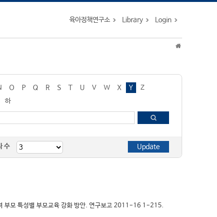
육아정책연구소
Library
Login
N
O
P
Q
R
S
T
U
V
W
X
Y
Z
하
자 수
자녀 부모 특성별 부모교육 강화 방안. 연구보고 2011-16 1-215.