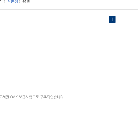
진
;
김문정
;
et al
1
국립중앙도서관 OAK 보급사업으로 구축되었습니다.