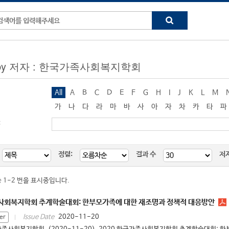
ng by 저자 : 한국가족사회복지학회
All
A
B
C
D
E
F
G
H
I
J
K
L
M
가
나
다
라
마
바
사
아
자
차
카
타
파
:
정렬:
결과 수
저
중 1-2 번을 표시중입니다.
족사회복지학회 추계학술대회: 한부모가족에 대한 재조명과 정책적 대응방안
2020-11-20
Issue Date
er