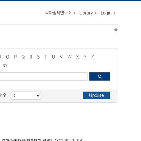
육아정책연구소
Library
Login
N
O
P
Q
R
S
T
U
V
W
X
Y
Z
하
자 수