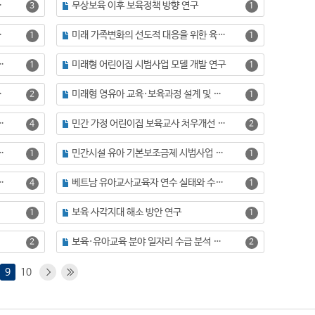
평가 연구를 중심으로
무상보육 이후 보육정책 방향 연구
3
1
 혁신 사업
미래 가족변화의 선도적 대응을 위한 육아정책의 진단과 과제
1
1
 육아정책의 선진화 방안
미래형 어린이집 시범사업 모델 개발 연구
1
1
 영유아 교육·보육 재구조화
미래형 영유아 교육·보육과정 설계 및 체제 구축 방안(Ⅱ): 미래 역량 중심의 영유아 교육·보육 재구조화
2
1
 연구(Ⅰ): 공간 재구조화를 중심으로
민간 가정 어린이집 보육교사 처우개선 방안 연구
4
2
조금제 시범사업 평가
민간시설 유아 기본보조금제 시범사업 평가를 위한 기초조사
1
1
부모교육 프로그램 개발
베트남 유아교사교육자 연수 실태와 수요 분석 및 연수프로그램 개발
4
1
보육 사각지대 해소 방안 연구
1
1
보육·유아교육 분야 일자리 수급 분석 및 확충방안
2
2
9
10