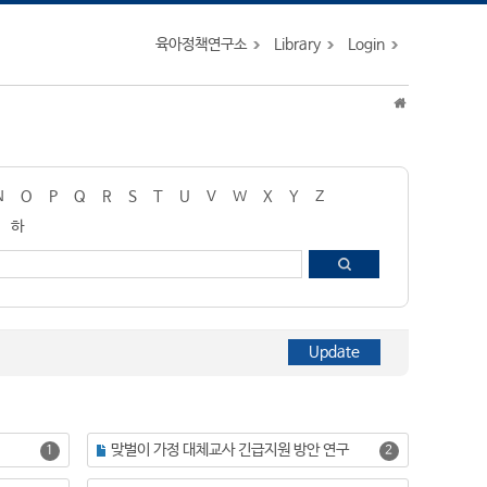
육아정책연구소
Library
Login
N
O
P
Q
R
S
T
U
V
W
X
Y
Z
하
맞벌이 가정 대체교사 긴급지원 방안 연구
1
2