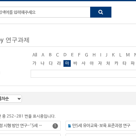
g by 연구과제
All
A
B
C
D
E
F
G
H
I
J
K
L
M
가
나
다
라
마
바
사
아
자
차
카
타
파
:
건 중 252-281 번을 표시중입니다.
만5세 공통과정 시행 방안 연구-「5세 누리과정」개발을 중심으로
만5세 유아교육·보육 표준과정 연구
1