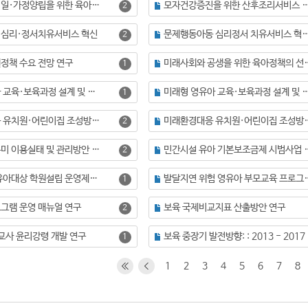
맞벌이가구의 일·가정양립을 위한 육아지원방안 연구
모자건강증진을 위한 산후조리서비스 발전방안: 산후조리원시범
2
 심리·정서치유서비스 혁신
문제행동아동 심리정서 치유서비스
2
정책 수요 전망 연구
미래사회와 공생을 위한
1
미래형 영유아 교육·보육과정 설계 및 체제 구축 방안
미래형 영유아 교육·보육과정 설계 및 체제 구축 방안(Ⅱ) : 미래 역량 중심의
1
미래환경 대응 유치원·어린이집 조성방안 연구(Ⅱ): 영유아교육분야 SW·AI 활용방안
미래환경대응 유치원·어린이집 조성방안
2
민간 육아도우미 이용실태 및 관리방안 연구
민간시설 유아 기본보
2
반일제 이상 유아대상 학원설립 운영제도 개선방안 연구
발달지연 위험 영유아 
1
그램 운영 매뉴얼 연구
보육 국제비교지표 산출방안 연구
2
교사 윤리강령 개발 연구
보육 중장기 발전방향: : 2013 - 2017
1
1
2
3
4
5
6
7
8