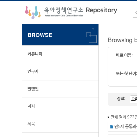
BROWSE
Browsin
커뮤니티
바로 이동:
연구자
또는 첫 단어
발행일
정렬:
저자
전체 결과 972
제목