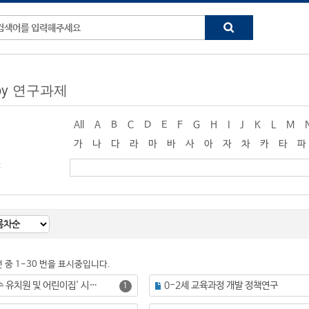
g by 연구과제
All
A
B
C
D
E
F
G
H
I
J
K
L
M
가
나
다
라
마
바
사
아
자
차
카
타
파
:
건 중 1-30 번을 표시중입니다.
'인성교육 우수 유치원 및 어린이집' 시범사업(2012-2015년) 성과 분석
0-2세 교육과정 개발 정책연구
1