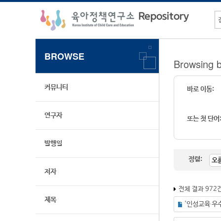
BROWSE
Browsin
커뮤니티
바로 이동:
연구자
또는 첫 단어
발행일
정렬:
저자
전체 결과 972
제목