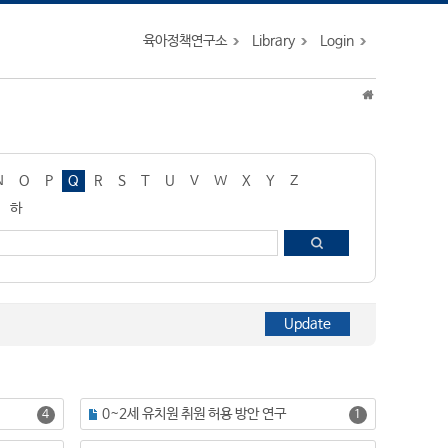
육아정책연구소
Library
Login
N
O
P
Q
R
S
T
U
V
W
X
Y
Z
하
0~2세 유치원 취원 허용 방안 연구
4
1