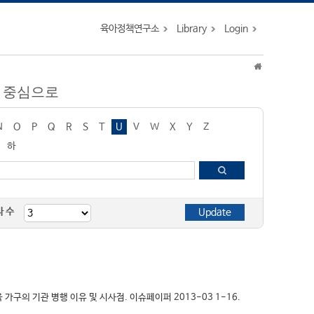
육아정책연구소
Library
Login
을 중심으로
N
O
P
Q
R
S
T
U
V
W
X
Y
Z
하
자 수
양육 가구의 기관 병행 이유 및 시사점. 이슈페이퍼 2013-03 1-16.