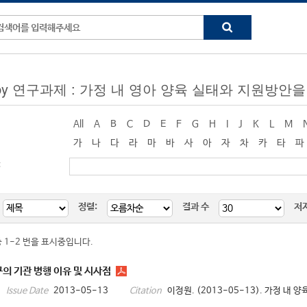
ng by 연구과제 : 가정 내 영아 양육 실태와 지원방안
All
A
B
C
D
E
F
G
H
I
J
K
L
M
가
나
다
라
마
바
사
아
자
차
카
타
파
:
정렬:
결과 수
저
중 1-2 번을 표시중입니다.
구의 기관 병행 이유 및 시사점
2013-05-13
이정원. (2013-05-13). 가정 내 
Issue Date
Citation