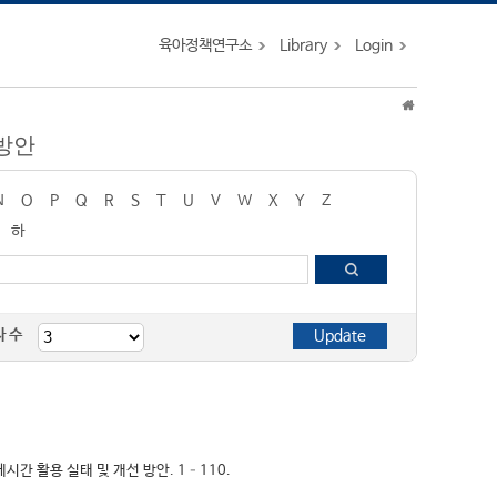
육아정책연구소
Library
Login
선방안
N
O
P
Q
R
S
T
U
V
W
X
Y
Z
하
자 수
게시간 활용 실태 및 개선 방안. 1–110.