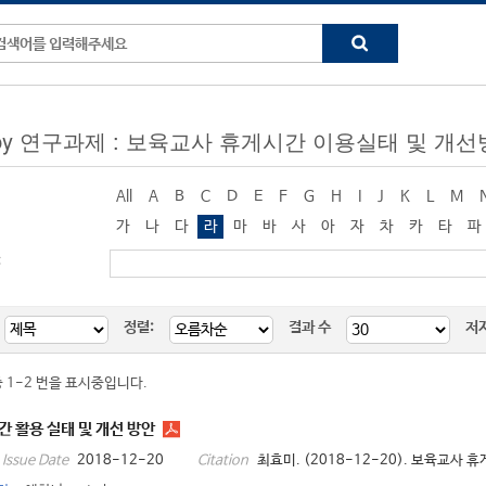
ng by 연구과제 : 보육교사 휴게시간 이용실태 및 개
All
A
B
C
D
E
F
G
H
I
J
K
L
M
가
나
다
라
마
바
사
아
자
차
카
타
파
:
정렬:
결과 수
저
중 1-2 번을 표시중입니다.
 활용 실태 및 개선 방안
2018-12-20
최효미. (2018-12-20). 보육교사 휴
Issue Date
Citation