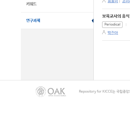
최효미
;
조미
키워드
보육교사의 휴식
연구과제
Periodical
박진아
Repository for KICCE는 