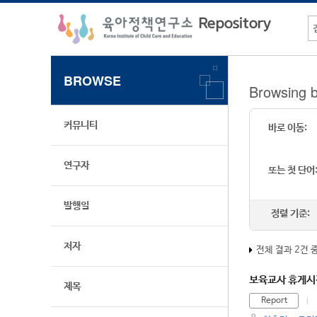
BROWSE
Browsi
커뮤니티
바로 이동:
연구자
또는 첫 단어
발행일
정렬 기준:
저자
전체 결과 2건 
보육교사 휴게시간
제목
Report