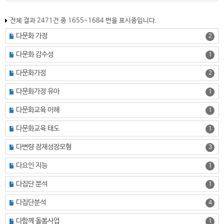
전체 결과 2471건 중 1655-1684 번을 표시중입니다.
다문화 가정
2
다문화 감수성
1
다문화가정
2
다문화가정 유아
1
다문화교육 이해
1
다문화교육 태도
1
다변량 잠재성장모형
3
다요인 지능
1
다집단 분석
1
다집단분석
4
다함께 돌봄사업
1