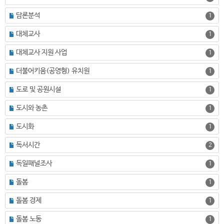
담론분석
1
대체교사
1
대체교사 지원 사업
1
더불어키움(공영형) 유치원
1
도로 및 공원시설
1
도시와 농촌
1
도시화
1
독서시간
2
독일패널조사
1
돌봄
1
돌봄 경제
1
돌봄 노동
1