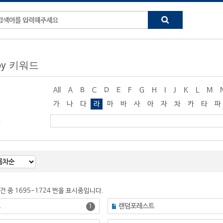
 by 키워드
All
A
B
C
D
E
F
G
H
I
J
K
L
M
가
나
다
라
마
바
사
아
자
차
카
타
파
:
1건 중 1695-1724 번을 표시중입니다.
트
랜덤포레스트
1