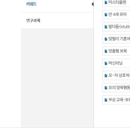
마스터플랜
키워드
만 4세 유아
연구과제
말더듬(stutte
맞벌이 기혼
맞춤형 보육
머신러닝
모-자 상호작
모의 양육행
무상 교육·보