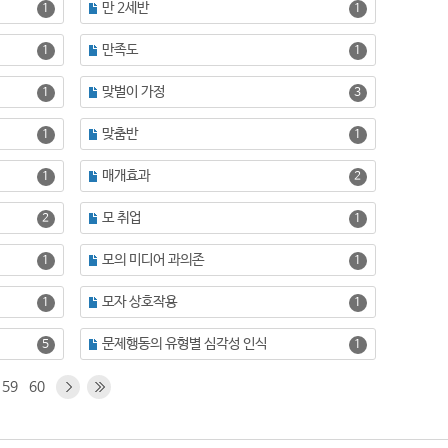
만 2세반
1
1
만족도
1
1
맞벌이 가정
1
3
맞춤반
1
1
매개효과
1
2
모 취업
2
1
모의 미디어 과의존
1
1
모자 상호작용
1
1
문제행동의 유형별 심각성 인식
5
1
59
60