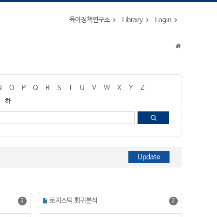
육아정책연구소
Library
Login
N
O
P
Q
R
S
T
U
V
W
X
Y
Z
하
로지스틱 회귀분석
2
2