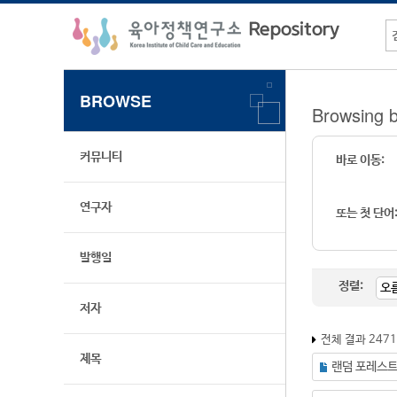
BROWSE
Browsing
커뮤니티
바로 이동:
연구자
또는 첫 단어
발행일
정렬:
저자
전체 결과 247
제목
랜덤 포레스