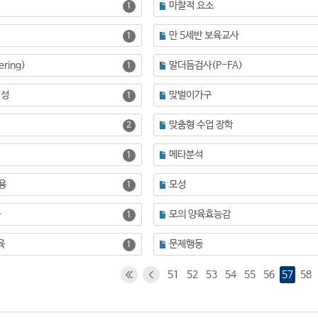
마찰적 요소
1
만 5세반 보육교사
1
ring)
말더듬검사(P-FA)
1
여성
맞벌이가구
1
맞춤형 수업 장학
2
메타분석
1
용
모성
1
동
모의 양육효능감
1
육
문제행동
1
51
52
53
54
55
56
57
58