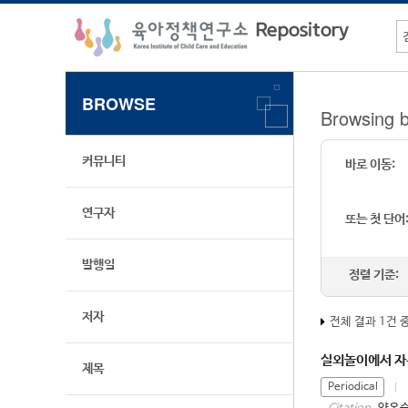
BROWSE
Browsing 
커뮤니티
바로 이동:
연구자
또는 첫 단어
발행일
정렬 기준:
저자
전체 결과 1건 
실외놀이에서 자
제목
Periodical