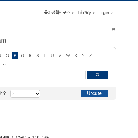
육아정책연구소
Library
Login
ram
N
O
P
Q
R
S
T
U
V
W
X
Y
Z
하
자 수