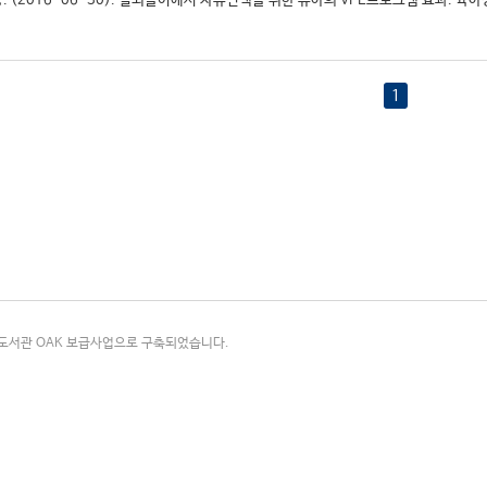
. (2016-06-30). 실외놀이에서 자유선택을 위한 유아의 VPE프로그램 효과. 육아정책
1
국립중앙도서관 OAK 보급사업으로 구축되었습니다.