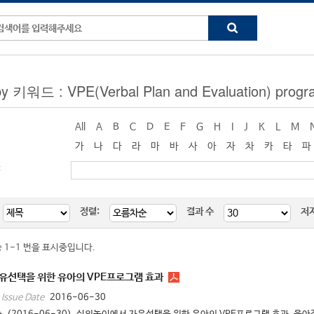
by 키워드 : VPE(Verbal Plan and Evaluation) prog
All
A
B
C
D
E
F
G
H
I
J
K
L
M
가
나
다
라
마
바
사
아
자
차
카
타
파
:
정렬:
결과 수
저
중 1-1 번을 표시중입니다.
유선택을 위한 유아의 VPE프로그램 효과
2016-06-30
Issue Date