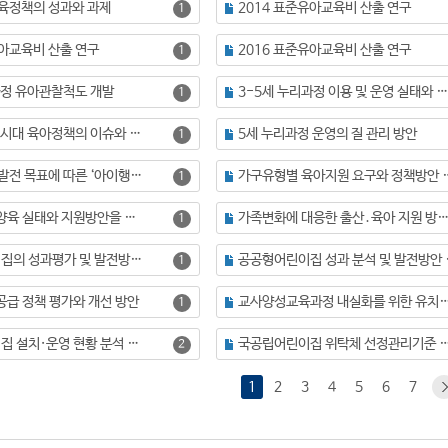
교육정책의 성과와 과제
2014 표준유아교육비 산출 연구
1
유아교육비 산출 연구
2016 표준유아교육비 산출 연구
1
리과정 유아관찰척도 개발
3-5세 누리과정 이용 및 운영 실태와 내실화 방안
1
4차 산업혁명 시대 육아정책의 이슈와 과제
5세 누리과정 운영의 질 관리 방안
1
UN 지속가능발전 목표에 따른 ‘아이행복사회’지표 개발 및 정책 활용 방안
가구유형별 육아지원 요구와 정책방안 
1
가정 내 영아 양육 실태와 지원방안을 중심으로
가족변화에 대응한 출산․육아 지원 방안 연구: 출산의 고령화를 
1
공공형 어린이집의 성과평가 및 발전방안 모색
공공형어린이집 성과 분
1
공급 정책 평가와 개선 방안
교사양성교육과정 내실화를 위한 유치원과 어린이집 일과운영
1
국공립 어린이집 설치·운영 현황 분석 및 개선 방안 연구
국공립어린이집 위탁체 선정관리기준 
2
1
2
3
4
5
6
7