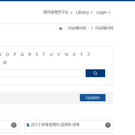
육아정책연구소
Library
Login
이슈페이퍼
1. 이슈페이퍼
N
O
P
Q
R
S
T
U
V
W
X
Y
Z
하
2013 보육정책의 성과와 과제
2
1