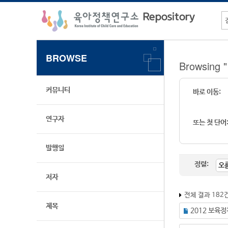
BROWSE
Browsin
커뮤니티
바로 이동:
연구자
또는 첫 단어
발행일
정렬:
저자
전체 결과 182
제목
2012 보육