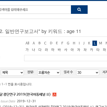
 "2. 일반연구보고서" by 키워드 : age 11
All
A
B
C
D
E
F
G
H
I
J
K
L
M
가
나
다
라
마
바
사
아
자
차
카
타
파
:
정렬:
결과 수
저
중 1-1 번을 표시중입니다.
 종단연구 2019(한국아동패널 Ⅱ)
2019-12-31
Issue Date