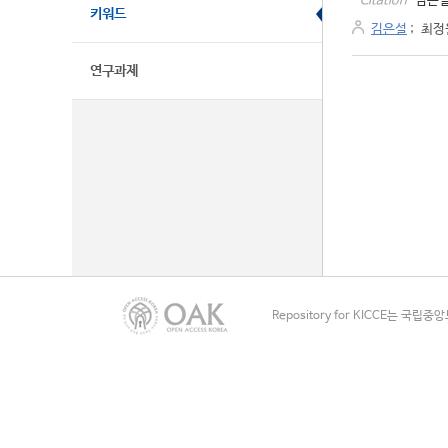
김은설
Citation
키워드
김은설
;
최정
연구과제
Repository for KICCE는 