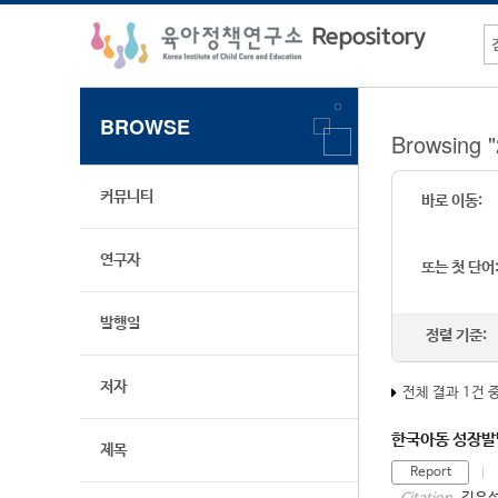
BROWSE
Browsing
커뮤니티
바로 이동:
연구자
또는 첫 단어
발행일
정렬 기준:
저자
전체 결과 1건 
한국아동 성장발달
제목
Report