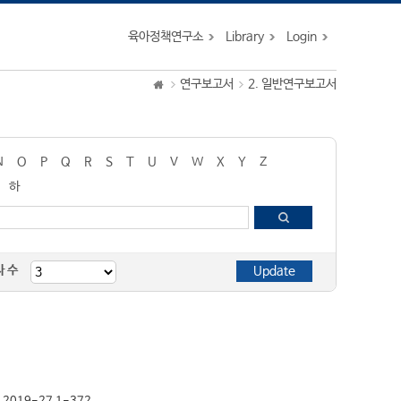
육아정책연구소
Library
Login
연구보고서
2. 일반연구보고서
N
O
P
Q
R
S
T
U
V
W
X
Y
Z
하
자 수