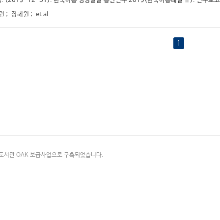
. (2019-12-31). 한국아동 성장발달 종단연구 2019(한국아동패널 Ⅱ). 연구보고 2
원
;
장혜원
;
et al
1
국립중앙도서관 OAK 보급사업으로 구축되었습니다.