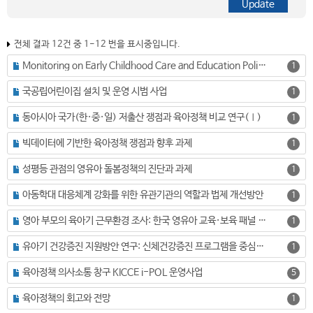
전체 결과 12건 중 1-12 번을 표시중입니다.
Monitoring on Early Childhood Care and Education Policies in the Asia-Pacific Countries: Focusing on the implementation of the Putrajaya Declaration (한글명: 아태지역국가들의 육아정책 모니터링 연구(I): 푸트라자야 선언문 실행과제를 중심으로)
1
국공립어린이집 설치 및 운영 시범 사업
1
동아시아 국가(한·중·일) 저출산 쟁점과 육아정책 비교 연구(Ⅰ)
1
빅데이터에 기반한 육아정책 쟁점과 향후 과제
1
성평등 관점의 영유아 돌봄정책의 진단과 과제
1
아동학대 대응체계 강화를 위한 유관기관의 역할과 법제 개선방안
1
영아 부모의 육아기 근무환경 조사: 한국 영유아 교육·보육 패널 가구를 대상으로
1
유아기 건강증진 지원방안 연구: 신체건강증진 프로그램을 중심으로
1
육아정책 의사소통 창구 KICCE i-POL 운영사업
5
육아정책의 회고와 전망
1