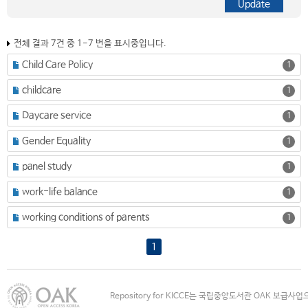
전체 결과 7건 중 1-7 번을 표시중입니다.
Child Care Policy
1
childcare
1
Daycare service
1
Gender Equality
1
panel study
1
work-life balance
1
working conditions of parents
1
1
Repository for KICCE는 국립중앙도서관 OAK 보급