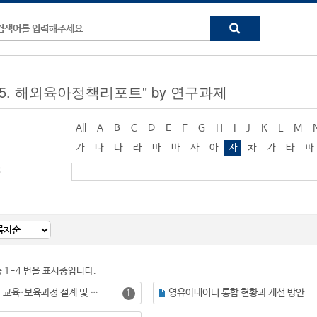
g "5. 해외육아정책리포트" by 연구과제
All
A
B
C
D
E
F
G
H
I
J
K
L
M
가
나
다
라
마
바
사
아
자
차
카
타
파
:
중 1-4 번을 표시중입니다.
미래형 영유아 교육·보육과정 설계 및 체제 구축 방안(Ⅱ): 미래 역량 중심의 영유아 교육·보육 재구조화
영유아데이터 통합 현황과 개선 방안
1