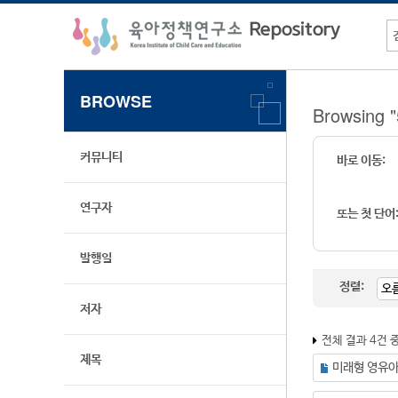
BROWSE
Browsin
커뮤니티
바로 이동:
연구자
또는 첫 단어
발행일
정렬:
저자
전체 결과 4건 
제목