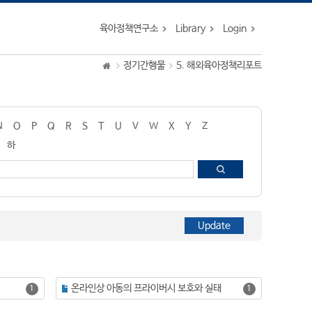
육아정책연구소
Library
Login
정기간행물
5. 해외육아정책리포트
N
O
P
Q
R
S
T
U
V
W
X
Y
Z
하
온라인상 아동의 프라이버시 보호와 실태
1
1