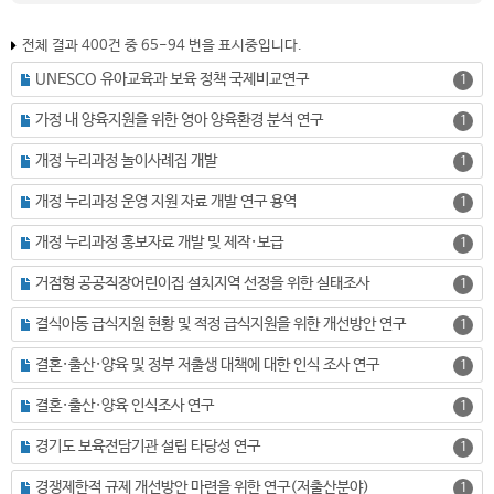
전체 결과 400건 중 65-94 번을 표시중입니다.
UNESCO 유아교육과 보육 정책 국제비교연구
1
가정 내 양육지원을 위한 영아 양육환경 분석 연구
1
개정 누리과정 놀이사례집 개발
1
개정 누리과정 운영 지원 자료 개발 연구 용역
1
개정 누리과정 홍보자료 개발 및 제작·보급
1
거점형 공공직장어린이집 설치지역 선정을 위한 실태조사
1
결식아동 급식지원 현황 및 적정 급식지원을 위한 개선방안 연구
1
결혼·출산·양육 및 정부 저출생 대책에 대한 인식 조사 연구
1
결혼·출산·양육 인식조사 연구
1
경기도 보육전담기관 설립 타당성 연구
1
경쟁제한적 규제 개선방안 마련을 위한 연구(저출산분야)
1